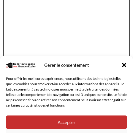
Gérer le consentement
Pour offrir les meilleures expériences, nous utilisons des technologies telles
que les cookies pour stocker et/ou accéder aux informations des appareils. Le
fait de consentir à ces technologies nous permettra de traiter des données
telles que le comportement de navigation ou les ID uniques sur ce site. Le fait de
Nous contacter
ne pas consentir ou de retirer son consentement peut avoir un effet négatif sur
certaines caractéristiques et fonctions.
Mentions légales
Conditions générales
Accepter
Kit de presse