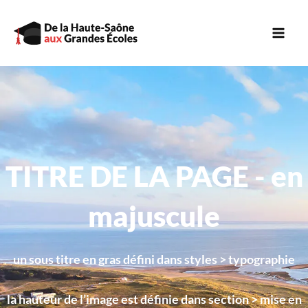
Aller
au
contenu
TITRE DE LA PAGE - en
majuscule
un sous titre en gras défini dans styles > typographie
la hauteur de l’image est définie dans section > mise en