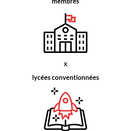
membres
X
lycées conventionnées