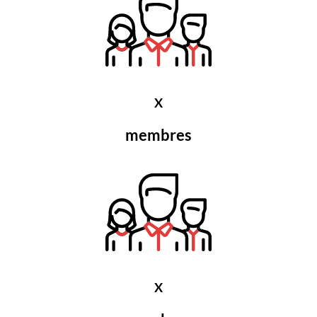
X
membres
X