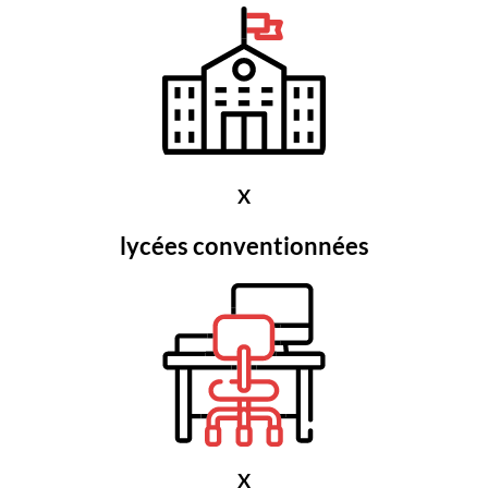
X
lycées conventionnées
X